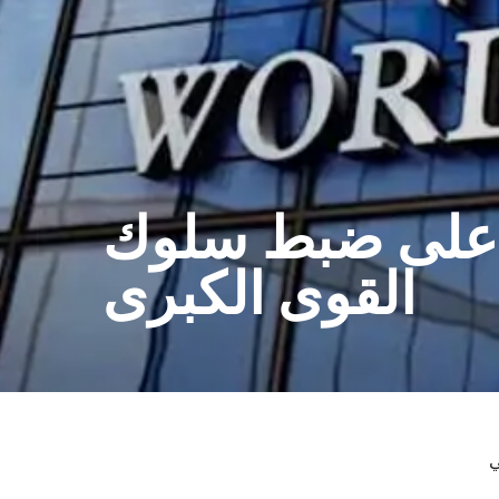
ه على ضبط سلوك
القوى الكبرى
ي