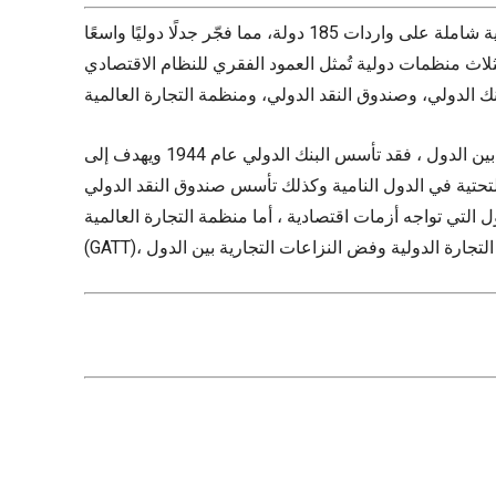
في خطوة مفاجئة هزت أركان الاقتصاد العالمي، أعلن الرئيس الأمريكي دونالد ترمب في أبريل 2025 عن فرض تعريفات جمركية شاملة على واردات 185 دولة، مما فجّر جدلًا دوليًا واسعًا
لثلاث منظمات دولية تُمثل العمود الفقري للنظام الاقتصادي
ومنذ نهاية الحرب العالمية الثانية، ظهرت هذه المنظمات لتقود مرحلة ما بعد الحرب نحو إعادة الإعمار وضبط العلاقات الاقتصادية بين الدول ، فقد تأسس البنك الدولي عام 1944 ويهدف إلى
ك تأسس صندوق النقد الدولي (IMF) في العام نفسه، ويُعنى بتحقيق الاستقرار النقدي
منظمة التجارة العالمية (WTO) فقد تأسست عام 1995 خلفًا للاتفاقية العامة للتعريفات والتجارة
تنظيم التجارة الدولية وفض النزاعات التجارية بين الدول