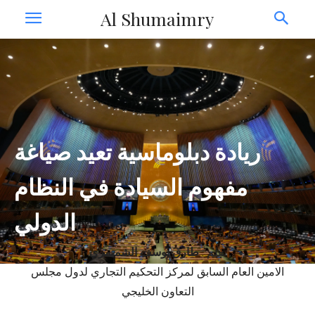
Al Shumaimry
ريادة دبلوماسية تعيد صياغة
مفهوم السيادة في النظام
الدولي
بقلم :
طارق يوسف الشميمري
الامين العام السابق لمركز التحكيم التجاري لدول مجلس
التعاون الخليجي