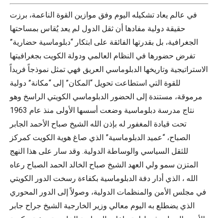
في عالم يعاد تشكيله اليوم وفق موازين القوة الناعمة، برزت
حقيقة دولية مفادها أن ثقل الدول لم يعد يُقاس بمساحتها
الجغرافية، بل بقدرتها الفائقة على ابتكار “دبلوماسية حضارية”
تفرض حضورها في النظام العالمي ودولة الكويت بجغرافيتها
الاستراتيجية وتاريخها الدبلوماسي العريق فهي تمثل نموذجاً فريداً
للقوة التي استطاعت تحويل “المكان” إلى “مكانة” دولية
مرموقة، مستندة إلى الحضور الدبلوماسي الكويتي الراسخ وهو
نتاج مدرسة دبلوماسية وضعت أسسها الأولى منذ عام 1963
تحت قيادة المغفور له بإذن الله الشيخ صباح الأحمد الجابر
الصباح، “عميد الدبلوماسية” الذي صاغ هوية الكويت كمركز
للثقل السياسي والوساطة الدولية. وقد سار على هذا النهج
المتزن سمو ولي العهد الشيخ صباح الخالد الحمد الصباح رعاه
الله ، الذي أدار دفة الدبلوماسية بكفاءة رسخت الدور الكويتي
في مجلس الأمن والمنظمات الدولية، وصولاً إلى الدور المحوري
الذي يضطلع به اليوم معالي وزير الخارجية الشيخ جراح جابر