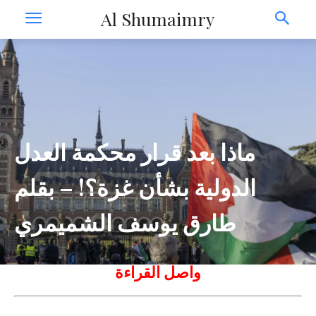
Al Shumaimry
ماذا بعد قرار محكمة العدل
الدولية بشأن غزة؟! – بقلم
طارق يوسف الشميمري
واصل القراءة