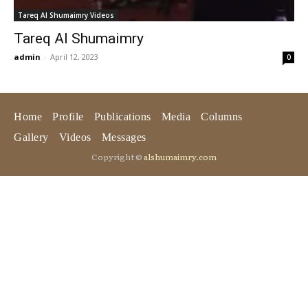
Tareq Al Shumaimry Videos
Tareq Al Shumaimry
admin
-
April 12, 2023
0
Home
Profile
Publications
Media
Columns
Gallery
Videos
Messages
Copyright ©
alshumaimry.com