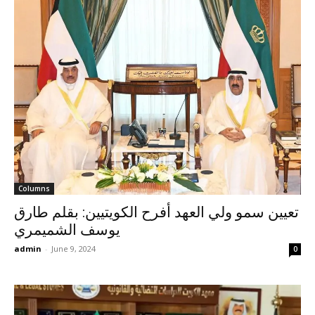
Columns
تعيين سمو ولي العهد أفرح الكويتيين: بقلم طارق
يوسف الشميمري
admin
-
June 9, 2024
0