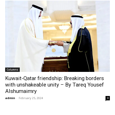
Columns
Kuwait-Qatar friendship: Breaking borders
with unshakeable unity – By Tareq Yousef
Alshumaimry
admin
-
February 25, 2024
0