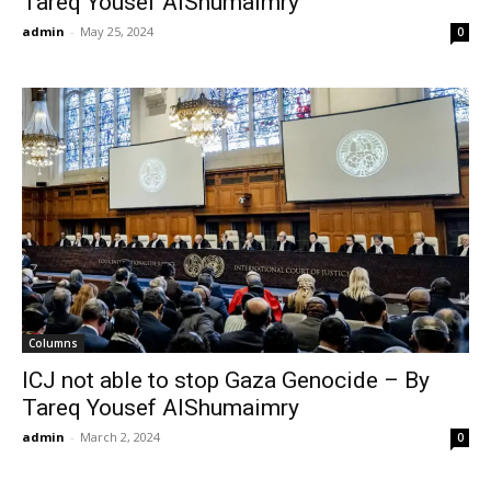
Tareq Yousef AlShumaimry
admin
-
May 25, 2024
0
Columns
ICJ not able to stop Gaza Genocide – By
Tareq Yousef AlShumaimry
admin
-
March 2, 2024
0