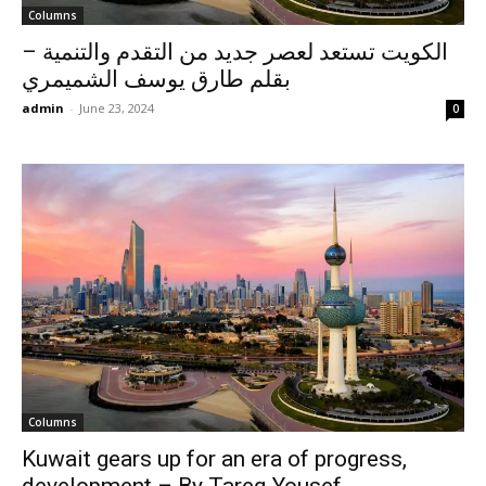
Columns
الكويت تستعد لعصر جديد من التقدم والتنمية –
بقلم طارق يوسف الشميمري
admin
-
June 23, 2024
0
Columns
Kuwait gears up for an era of progress,
development – By Tareq Yousef